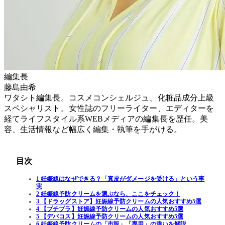
編集長
藤島由希
ワタシト編集長。コスメコンシェルジュ、化粧品成分上級
スペシャリスト。女性誌のフリーライター、エディターを
経てライフスタイル系WEBメディアの編集長を歴任。美
容、生活情報など幅広く編集・執筆を手がける。
目次
1 妊娠線はなぜできる？「真皮がダメージを受ける」という事
実
2 妊娠線予防クリームを選ぶなら、ここをチェック！
3 【ドラッグストア】妊娠線予防クリームの人気おすすめ5選
4 【プチプラ】妊娠線予防クリームの人気おすすめ5選
5 【デパコス】妊娠線予防クリームの人気おすすめ5選
6 妊娠線予防クリームの「市販」「専用」の違いを解説