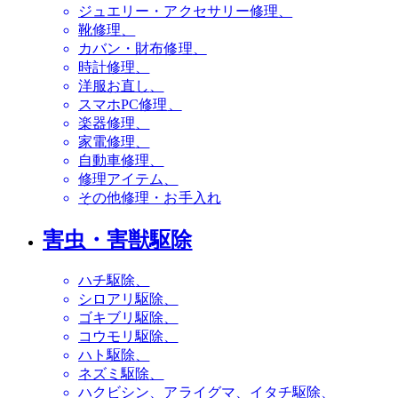
ジュエリー・アクセサリー修理
靴修理
カバン・財布修理
時計修理
洋服お直し
スマホPC修理
楽器修理
家電修理
自動車修理
修理アイテム
その他修理・お手入れ
害虫・害獣駆除
ハチ駆除
シロアリ駆除
ゴキブリ駆除
コウモリ駆除
ハト駆除
ネズミ駆除
ハクビシン、アライグマ、イタチ駆除