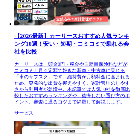
【2026最新】カーリースおすすめ人気ランキ
ング10選！安い・短期・コミコミで乗れる会
社を比較
カーリースは、頭金0円・税金や自賠責保険料などが
コミコミ！月々定額で好きな新車・中古車に乗れる
「車のサブスク」です。維持費が月額料金に含まれる
ため、突発的な出費を抑えやすく、家計管理のしやす
さから利用者が急増中。本記事では人気10社を徹底比
較したおすすめランキングや、後悔しない選び方のポ
イント、審査に通るコツまで網羅して解説します。
サービス