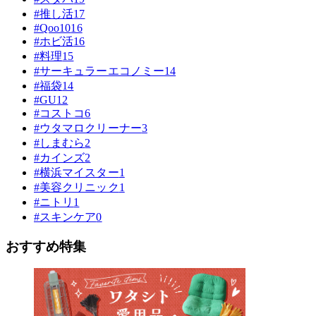
#推し活
17
#Qoo10
16
#ホビ活
16
#料理
15
#サーキュラーエコノミー
14
#福袋
14
#GU
12
#コストコ
6
#ウタマロクリーナー
3
#しまむら
2
#カインズ
2
#横浜マイスター
1
#美容クリニック
1
#ニトリ
1
#スキンケア
0
おすすめ特集