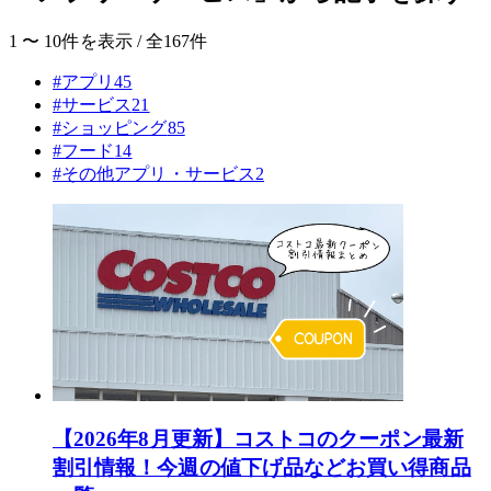
1 〜 10件を表示 / 全167件
#アプリ
45
#サービス
21
#ショッピング
85
#フード
14
#その他アプリ・サービス
2
【2026年8月更新】コストコのクーポン最新
割引情報！今週の値下げ品などお買い得商品