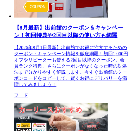
【8月最新】出前館のクーポン＆キャンペー
ン！初回特典や2回目以降の使い方も網羅
【2026年8月1日最新】出前館でお得に注文するための
クーポン・キャンペーン情報を徹底網羅！初回1,000円
オフやリピーターも使える2回目以降のクーポン、会
員ランク特典、さらにクーポンがなくなった時の対処
法まで分かりやすく解説します。今すぐ出前館のクー
ポンコードをコピーして、賢くお得にデリバリーを満
喫してみましょう！
フード