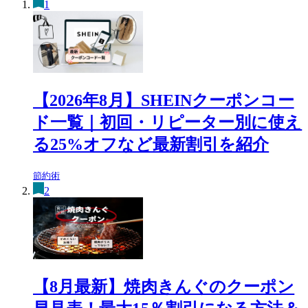
1
【2026年8月】SHEINクーポンコー
ド一覧｜初回・リピーター別に使え
る25%オフなど最新割引を紹介
節約術
2
【8月最新】焼肉きんぐのクーポン