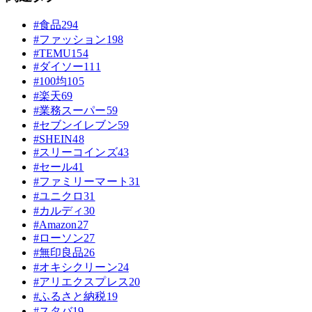
#食品
294
#ファッション
198
#TEMU
154
#ダイソー
111
#100均
105
#楽天
69
#業務スーパー
59
#セブンイレブン
59
#SHEIN
48
#スリーコインズ
43
#セール
41
#ファミリーマート
31
#ユニクロ
31
#カルディ
30
#Amazon
27
#ローソン
27
#無印良品
26
#オキシクリーン
24
#アリエクスプレス
20
#ふるさと納税
19
#スタバ
19