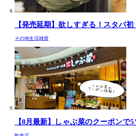
【発売延期】欲しすぎる！スタバ初
その他生活雑貨
【8月最新】しゃぶ菜のクーポンで
飲食店