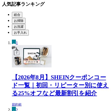
人気記事ランキング
総合
お掃除
お洗濯
お手入れ
1
【2026年8月】SHEINクーポンコー
ド一覧｜初回・リピーター別に使え
る25%オフなど最新割引を紹介
節約術
2