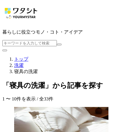
暮らしに役立つ
モノ・コト・アイデア
トップ
洗濯
寝具の洗濯
「寝具の洗濯」から記事を探す
1 〜 10件を表示 / 全33件