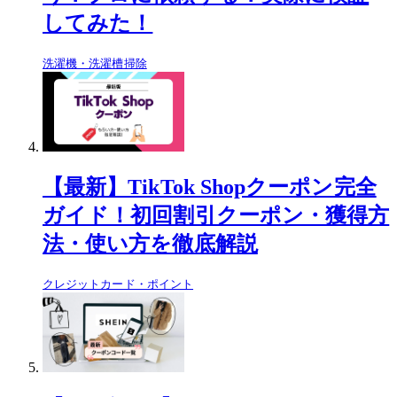
してみた！
洗濯機・洗濯槽掃除
【最新】TikTok Shopクーポン完全
ガイド！初回割引クーポン・獲得方
法・使い方を徹底解説
クレジットカード・ポイント