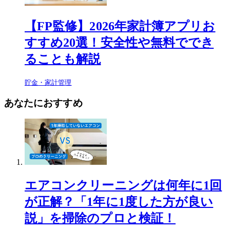
【FP監修】2026年家計簿アプリお
すすめ20選！安全性や無料ででき
ることも解説
貯金・家計管理
あなたにおすすめ
エアコンクリーニングは何年に1回
が正解？「1年に1度した方が良い
説」を掃除のプロと検証！