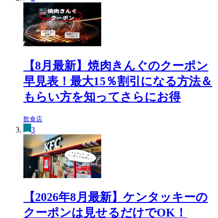
【8月最新】焼肉きんぐのクーポン
早見表！最大15％割引になる方法＆
もらい方を知ってさらにお得
飲食店
3
【2026年8月最新】ケンタッキーの
クーポンは見せるだけでOK！