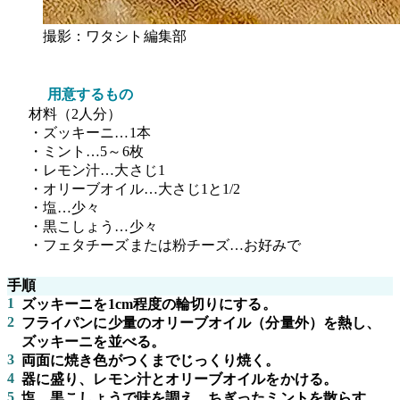
撮影：ワタシト編集部
用意するもの
材料（2人分）
・ズッキーニ…1本
・ミント…5～6枚
・レモン汁…大さじ1
・オリーブオイル…大さじ1と1/2
・塩…少々
・黒こしょう…少々
・フェタチーズまたは粉チーズ…お好みで
手順
1
ズッキーニを1cm程度の輪切りにする。
2
フライパンに少量のオリーブオイル（分量外）を熱し、
ズッキーニを並べる。
3
両面に焼き色がつくまでじっくり焼く。
4
器に盛り、レモン汁とオリーブオイルをかける。
5
塩、黒こしょうで味を調え、ちぎったミントを散らす。