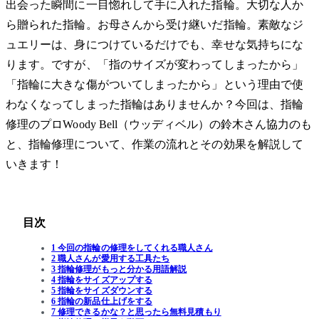
出会った瞬間に一目惚れして手に入れた指輪。大切な人か
ら贈られた指輪。お母さんから受け継いだ指輪。素敵なジ
ュエリーは、身につけているだけでも、幸せな気持ちにな
ります。ですが、「指のサイズが変わってしまったから」
「指輪に大きな傷がついてしまったから」という理由で使
わなくなってしまった指輪はありませんか？今回は、指輪
修理のプロWoody Bell（ウッディベル）の鈴木さん協力のも
と、指輪修理について、作業の流れとその効果を解説して
いきます！
目次
1 今回の指輪の修理をしてくれる職人さん
2 職人さんが愛用する工具たち
3 指輪修理がもっと分かる用語解説
4 指輪をサイズアップする
5 指輪をサイズダウンする
6 指輪の新品仕上げをする
7 修理できるかな？と思ったら無料見積もり