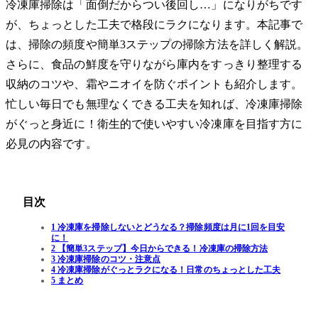
冷凍庫掃除は「面倒だからつい後回し…」になりがちです
が、ちょっとした工夫で格段にラクになります。本記事で
は、掃除の頻度や簡単3ステップの掃除方法を詳しく解説。
さらに、食品の鮮度を守りながら庫内をすっきり整理する
収納のコツや、霜やニオイを防ぐポイントも紹介します。
忙しい毎日でも無理なくできる工夫を知れば、冷凍庫掃除
がぐっと身近に！衛生的で使いやすい冷凍庫を目指す方に
必見の内容です。
目次
1 冷凍庫を掃除しないとどうなる？掃除頻度は月に1回を目安
に！
2 【簡単3ステップ】今日からできる！冷凍庫の掃除方法
3 冷凍庫掃除のコツ・注意点
4 冷凍庫掃除がぐっとラクになる！日常のちょっとした工夫
5 まとめ