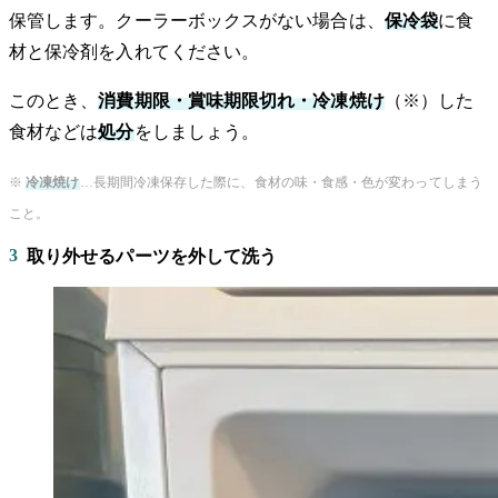
保管します。クーラーボックスがない場合は、
保冷袋
に食
材と保冷剤を入れてください。
このとき、
消費期限・賞味期限切れ・冷凍焼け
（※）した
食材などは
処分
をしましょう。
※
冷凍焼け
…長期間冷凍保存した際に、食材の味・食感・色が変わってしまう
こと。
3
取り外せるパーツを外して洗う