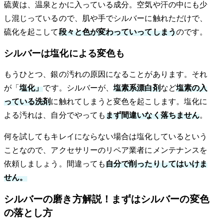
硫黄は、温泉とかに入っている成分。空気や汗の中にも少
し混じっているので、肌や手でシルバーに触れただけで、
硫化を起こして
段々と色が変わっていってしまう
のです。
シルバーは塩化による変色も
もうひとつ、銀の汚れの原因になることがあります。それ
が「
塩化」
です。シルバーが、
塩素系漂白剤
など
塩素の入
っている洗剤
に触れてしまうと変色を起こします。塩化に
よる汚れは、自分でやっても
まず間違いなく落ちません
。
何を試してもキレイにならない場合は塩化しているという
ことなので、アクセサリーのリペア業者にメンテナンスを
依頼しましょう。間違っても
自分で削ったりしてはいけま
せん。
シルバーの磨き方解説！まずはシルバーの変色
の落とし方