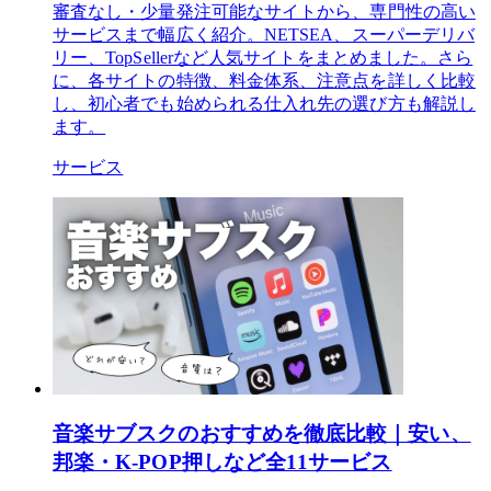
審査なし・少量発注可能なサイトから、専門性の高い
サービスまで幅広く紹介。NETSEA、スーパーデリバ
リー、TopSellerなど人気サイトをまとめました。さら
に、各サイトの特徴、料金体系、注意点を詳しく比較
し、初心者でも始められる仕入れ先の選び方も解説し
ます。
サービス
音楽サブスクのおすすめを徹底比較｜安い、
邦楽・K-POP押しなど全11サービス