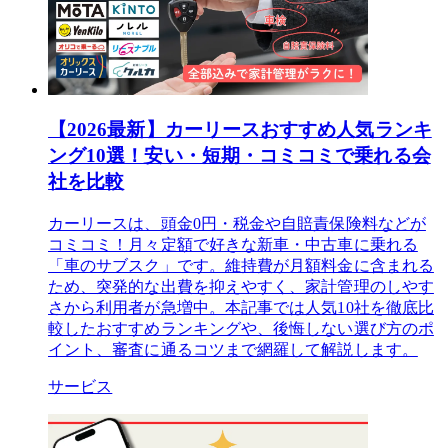
【2026最新】カーリースおすすめ人気ランキ
ング10選！安い・短期・コミコミで乗れる会
社を比較
カーリースは、頭金0円・税金や自賠責保険料などが
コミコミ！月々定額で好きな新車・中古車に乗れる
「車のサブスク」です。維持費が月額料金に含まれる
ため、突発的な出費を抑えやすく、家計管理のしやす
さから利用者が急増中。本記事では人気10社を徹底比
較したおすすめランキングや、後悔しない選び方のポ
イント、審査に通るコツまで網羅して解説します。
サービス