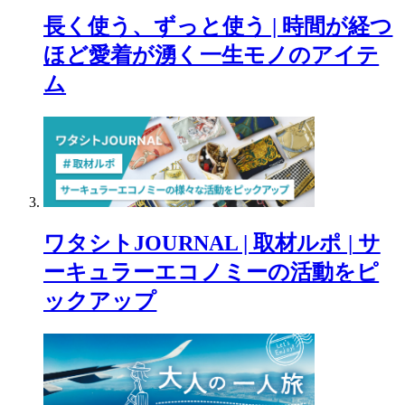
長く使う、ずっと使う | 時間が経つ
ほど愛着が湧く一生モノのアイテ
ム
ワタシトJOURNAL | 取材ルポ | サ
ーキュラーエコノミーの活動をピ
ックアップ