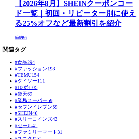
【2026年8月】SHEINクーポンコー
ド一覧｜初回・リピーター別に使え
る25%オフなど最新割引を紹介
節約術
関連タグ
#食品
294
#ファッション
198
#TEMU
154
#ダイソー
111
#100均
105
#楽天
69
#業務スーパー
59
#セブンイレブン
59
#SHEIN
48
#スリーコインズ
43
#セール
41
#ファミリーマート
31
#ユニクロ
31