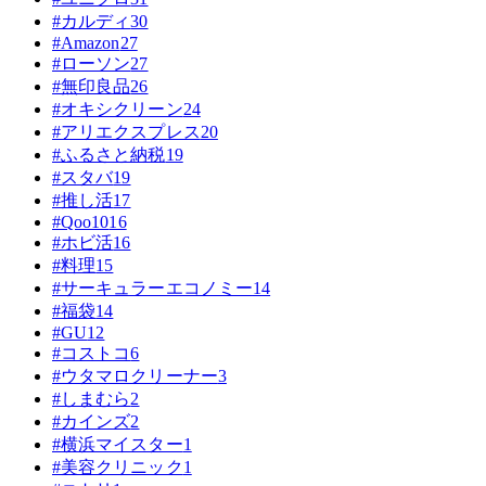
#カルディ
30
#Amazon
27
#ローソン
27
#無印良品
26
#オキシクリーン
24
#アリエクスプレス
20
#ふるさと納税
19
#スタバ
19
#推し活
17
#Qoo10
16
#ホビ活
16
#料理
15
#サーキュラーエコノミー
14
#福袋
14
#GU
12
#コストコ
6
#ウタマロクリーナー
3
#しまむら
2
#カインズ
2
#横浜マイスター
1
#美容クリニック
1