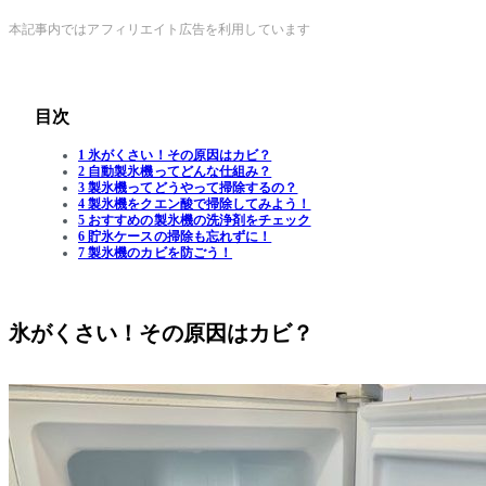
本記事内ではアフィリエイト広告を利用しています
目次
1 氷がくさい！その原因はカビ？
2 自動製氷機ってどんな仕組み？
3 製氷機ってどうやって掃除するの？
4 製氷機をクエン酸で掃除してみよう！
5 おすすめの製氷機の洗浄剤をチェック
6 貯氷ケースの掃除も忘れずに！
7 製氷機のカビを防ごう！
氷がくさい！その原因はカビ？