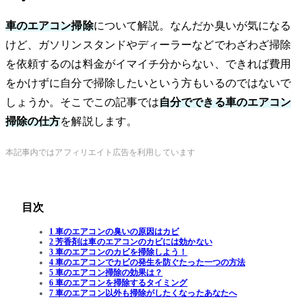
車のエアコン掃除
について解説。なんだか臭いが気になる
けど、ガソリンスタンドやディーラーなどでわざわざ掃除
を依頼するのは料金がイマイチ分からない、できれば費用
をかけずに自分で掃除したいという方もいるのではないで
しょうか。そこでこの記事では
自分でできる車のエアコン
掃除の仕方
を解説します。
本記事内ではアフィリエイト広告を利用しています
目次
1 車のエアコンの臭いの原因はカビ
2 芳香剤は車のエアコンのカビには効かない
3 車のエアコンのカビを掃除しよう！
4 車のエアコンでカビの発生を防ぐたった一つの方法
5 車のエアコン掃除の効果は？
6 車のエアコンを掃除するタイミング
7 車のエアコン以外も掃除がしたくなったあなたへ