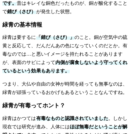
です。
昔はキレイな銅色だったものが、銅が酸化すること
で
錆び（さび）
が発生した状態。
緑青の基本情報
緑青は要するに
「錆び（さび）」
のこと。銅が空気中の硫
黄と反応して、だんだんあの色になっていくのだとか。有
毒なのでは…と悪いイメージを持たれることがあります
が、表面のサビによって
内側が腐食しないよう守ってくれ
ているという効果もあります。
つまり、大仏や自由の女神が時間を経っても無事なのは、
緑青が頑張っているおかげもあるということなんですね。
緑青が有毒ってホント？
緑青はかつては
有毒なものと認識されていました
。しかし
現在では研究が進み、人体には
ほぼ無毒だということが解