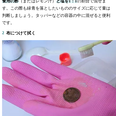
食用の酢
（またはレモン汁）
と塩を1：1
の割合で混ぜま
す。この際も緑青を落としたいもののサイズに応じて量は
判断しましょう。タッパーなどの容器の中に混ぜると便利
です。
2
布につけて拭く