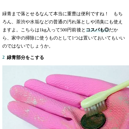
緑青まで落とせるなんて本当に重曹は便利ですね！ もち
ろん、茶渋や水垢などの普通の汚れ落としや消臭にも使え
ますよ。こちらは1kg入って500円前後と
コスパも◎
だか
ら、家中の掃除に使うものとして1つは置いておいてもいい
のではないでしょうか。
2
緑青部分をこする