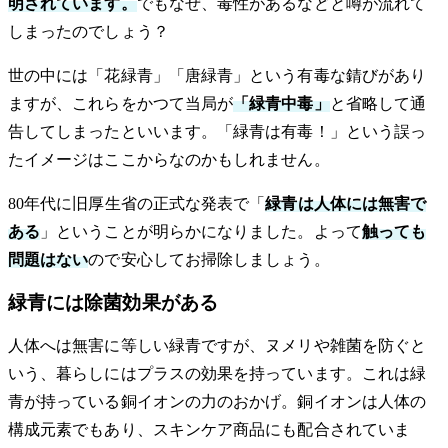
明されています。
でもなぜ、毒性があるなどと噂が流れて
しまったのでしょう？
世の中には「花緑青」「唐緑青」という有毒な錆びがあり
ますが、これらをかつて当局が
「緑青中毒」
と省略して通
告してしまったといいます。「緑青は有毒！」という誤っ
たイメージはここからなのかもしれません。
80年代に旧厚生省の正式な発表で「
緑青は人体には無害で
ある
」ということが明らかになりました。よって
触っても
問題はない
ので安心してお掃除しましょう。
緑青には除菌効果がある
人体へは無害に等しい緑青ですが、ヌメリや雑菌を防ぐと
いう、暮らしにはプラスの効果を持っています。これは緑
青が持っている銅イオンの力のおかげ。銅イオンは人体の
構成元素でもあり、スキンケア商品にも配合されていま