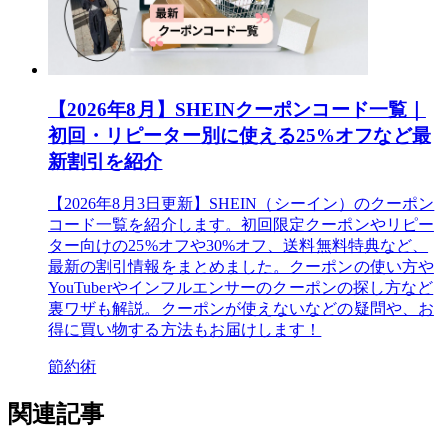
【2026年8月】SHEINクーポンコード一覧｜
初回・リピーター別に使える25%オフなど最
新割引を紹介
【2026年8月3日更新】SHEIN（シーイン）のクーポン
コード一覧を紹介します。初回限定クーポンやリピー
ター向けの25%オフや30%オフ、送料無料特典など、
最新の割引情報をまとめました。クーポンの使い方や
YouTuberやインフルエンサーのクーポンの探し方など
裏ワザも解説。クーポンが使えないなどの疑問や、お
得に買い物する方法もお届けします！
節約術
関連記事