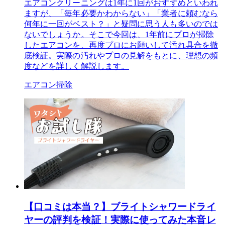
エアコンクリーニングは1年に1回がおすすめといわれ
ますが、「毎年必要かわからない」「業者に頼むなら
何年に一回がベスト？」と疑問に思う人も多いのでは
ないでしょうか。そこで今回は、1年前にプロが掃除
したエアコンを、再度プロにお願いして汚れ具合を徹
底検証。実際の汚れやプロの見解をもとに、理想の頻
度などを詳しく解説します。
エアコン掃除
【口コミは本当？】ブライトシャワードライ
ヤーの評判を検証！実際に使ってみた本音レ