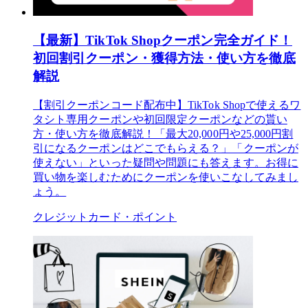
【最新】TikTok Shopクーポン完全ガイド！
初回割引クーポン・獲得方法・使い方を徹底
解説
【割引クーポンコード配布中】TikTok Shopで使えるワ
タシト専用クーポンや初回限定クーポンなどの貰い
方・使い方を徹底解説！「最大20,000円や25,000円割
引になるクーポンはどこでもらえる？」「クーポンが
使えない」といった疑問や問題にも答えます。お得に
買い物を楽しむためにクーポンを使いこなしてみまし
ょう。
クレジットカード・ポイント