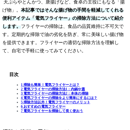
天ぷらやとんかつ、唐揚げなど、食卓の主役にもなる「揚
げ物」。
本記事ではそんな揚げ物の手間を軽減してくれる
便利アイテム「電気フライヤー」の掃除方法について紹介
します。
フライヤーの掃除は、食品の品質維持に不可欠で
す。定期的な掃除で油の劣化を防ぎ、常に美味しい揚げ物
を提供できます。フライヤーの適切な掃除方法を理解し
て、自宅で手軽に使ってみてください。
目次
1 掃除も簡単！電気フライヤーとは？
2 電気フライヤーの掃除方法1：内鍋や蓋
3 電気フライヤーの掃除方法2：本体の掃除
4 電気フライヤーの掃除をより簡単にするには？
5 掃除方法以外！電気フライヤーのメリット
6 おすすめの電気フライヤー
7 電気フライヤーを掃除して長く使おう