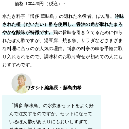
価格
1本420円（税込）～
水たき料亭「博多 華味鳥」の隠れた名役者、ぽん酢。
吟味
された橙（だいだい）酢を使用し、醤油の角が取れたまろ
やかな酸味が特徴です。
鶏の旨味を引き立てるために作ら
れたぽん酢ですが、湯豆腐、焼き魚、サラダなどさまざま
な料理に合うのが人気の理由。博多の料亭の味を手軽に取
り入れられるので、調味料のお取り寄せが初めての人にも
おすすめです。
ワタシト編集長・藤島由希
「博多 華味鳥」の水炊きセットをよく好
んで注文するのですが、セットになって
いるぽん酢があまりにもおいしすぎて、