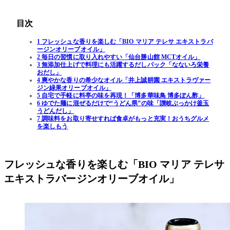
目次
1 フレッシュな香りを楽しむ「BIO マリア テレサ エキストラバ
ージンオリーブオイル」
2 毎日の習慣に取り入れやすい「仙台勝山館 MCTオイル」
3 無添加仕上げで料理にも活躍するだしパック「なないろ栄養
おだし」
4 爽やかな香りの希少なオイル「井上誠耕園 エキストラヴァー
ジン緑果オリーブオイル」
5 自宅で手軽に料亭の味を再現！「博多華味鳥 博多ぽん酢」
6 ゆでた麺に混ぜるだけで“うどん県”の味「讃岐ぶっかけ釜玉
うどんだし」
7 調味料をお取り寄せすれば食卓がもっと充実！おうちグルメ
を楽しもう
フレッシュな香りを楽しむ「BIO マリア テレサ
エキストラバージンオリーブオイル」