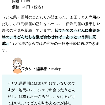
内容
150ml
価格
370円（税込）
うどん県・香川のこだわりが詰まった、釜玉うどん専用の
だし。小豆島特産の醤油をベースに、伊吹島産の煮干しや
鰹節の旨味を凝縮しています。
茹でたてのうどんに生卵を
絡め、うどんだしを混ぜ合わせれば、あっという間に完
成。
”うどん県”ならではの究極の一杯を手軽に再現できま
す。
ワタシト編集部・maicy
うどん県香川にはまだ行けていないので
すが、地元のマルシェで出会ったうどん
だし。価格もお手ごろだし、かけるだけ
でおいしいうどんを味わえるのが嬉し