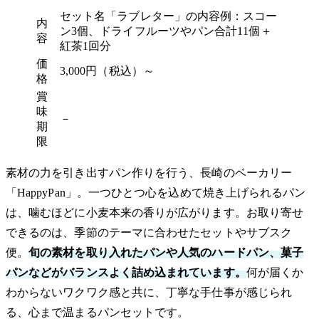
セット名「ラブレター」の内容例：スコー
内
ン3個、ドライフルーツやパン合計11個＋
容
紅茶1回分
価
3,000円（税込）～
格
賞
味
－
期
限
素材の力を引き出すパン作りを行う、長崎のベーカリー
「HappyPan」。一つひとつ心を込めて焼き上げられるパン
は、噛むほどに小麦本来の香りが広がります。お取り寄せ
できるのは、季節のテーマに合わせたセットやサブスク
便。
旬の素材を取り入れたパンや人気のハードパン、菓子
パンなどがバランスよく詰め込まれています。
何が届くか
わからないワクワク感と共に、丁寧な手仕事が感じられ
る、心まで温まるパンセットです。