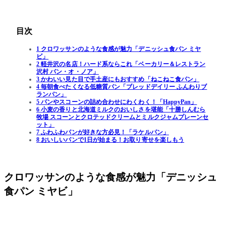
目次
1 クロワッサンのような食感が魅力「デニッシュ食パン ミヤ
ビ」
2 軽井沢の名店！ハード系ならこれ「ベーカリー＆レストラン
沢村 パン・オ・ノア」
3 かわいい見た目で手土産にもおすすめ「ねこねこ食パン」
4 毎朝食べたくなる低糖質パン「ブレッドデイリー ふんわりブ
ランパン」
5 パンやスコーンの詰め合わせにわくわく！「HappyPan」
6 小麦の香りと北海道ミルクのおいしさを堪能「十勝しんむら
牧場 スコーンとクロテッドクリームとミルクジャムプレーンセ
ット」
7 ふわふわパンが好きな方必見！「ラケルパン」
8 おいしいパンで1日が始まる！お取り寄せを楽しもう
クロワッサンのような食感が魅力「デニッシュ
食パン ミヤビ」