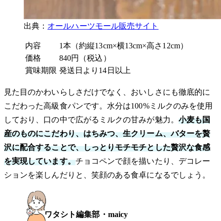
出典：
オールハーツモール販売サイト
内容
1本（約縦13cm×横13cm×高さ12cm）
価格
840円（税込）
賞味期限
発送日より14日以上
見た目のかわいらしさだけでなく、おいしさにも徹底的に
こだわった高級食パンです。水分は100%ミルクのみを使用
しており、口の中で広がるミルクの甘みが魅力。
小麦も国
産のものにこだわり、はちみつ、生クリーム、バターを贅
沢に配合することで、しっとりモチモチとした贅沢な食感
を実現しています。
チョコペンで顔を描いたり、デコレー
ションを楽しんだりと、笑顔のある食卓になるでしょう。
ワタシト編集部・maicy