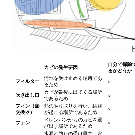
自分で掃除
カビの発生要因
るかどうか
汚れを受け止める場所であ
フィルター
○
るため
カビが最後に出てくる場所
吹き出し口
○
であるため
フィン（熱
熱のやり取りを行い、結露
×
交換器）
が起こる場所であるため
ドレンパンからのカビを運
ファン
×
び出す場所であるため
水漏れ防止の受け皿で、水