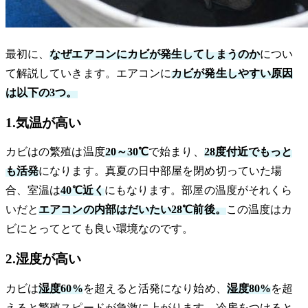
最初に、
なぜエアコンにカビが発生してしまうのか
につい
て解説していきます。エアコンに
カビが発生しやすい原因
は以下の3つ。
1.気温が高い
カビはの繁殖は温度
20～30℃
で始まり、
28度付近でもっと
も活発
になります。真夏の日中部屋を閉め切っていた場
合、室温は
40℃近く
にもなります。部屋の温度がそれくら
いだと
エアコンの内部はだいたい28℃前後。
この温度はカ
ビにとってとても良い環境なのです。
2.湿度が高い
カビは
湿度60%
を超えると活発になり始め、
湿度80%
を超
えると繁殖スピードが急激に上がります。冷房をつけると