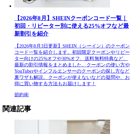
【2026年8月】SHEINクーポンコード一覧｜
初回・リピーター別に使える25%オフなど最
新割引を紹介
【2026年8月3日更新】SHEIN（シーイン）のクーポン
コード一覧を紹介します。初回限定クーポンやリピー
ター向けの25%オフや30%オフ、送料無料特典など、
最新の割引情報をまとめました。クーポンの使い方や
YouTuberやインフルエンサーのクーポンの探し方など
裏ワザも解説。クーポンが使えないなどの疑問や、お
得に買い物する方法もお届けします！
節約術
関連記事