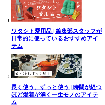
ワタシト愛用品 | 編集部スタッフが
日常的に使っているおすすめアイ
テム
長く使う、ずっと使う | 時間が経つ
ほど愛着が湧く一生モノのアイテ
ム