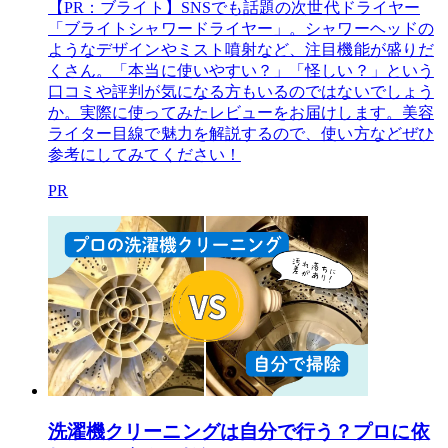
【PR：ブライト】SNSでも話題の次世代ドライヤー
「ブライトシャワードライヤー」。シャワーヘッドの
ようなデザインやミスト噴射など、注目機能が盛りだ
くさん。「本当に使いやすい？」「怪しい？」という
口コミや評判が気になる方もいるのではないでしょう
か。実際に使ってみたレビューをお届けします。美容
ライター目線で魅力を解説するので、使い方などぜひ
参考にしてみてください！
PR
洗濯機クリーニングは自分で行う？プロに依