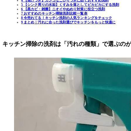
4 【焦げつき】ガンコなこびりつきに効くおすすめ洗剤
5 【シンク周りの水垢】くすみを落としてピカピカにする洗剤
6 【黒カビ・雑菌】ニオイやぬめり対策に役立つ洗剤
7 おすすめのキッチン掃除洗剤比較一覧表
8 今売れてる！キッチン洗剤の人気ランキングをチェック
9 まとめ｜汚れに合った洗剤選びでキッチンをもっと快適に
キッチン掃除の洗剤は「汚れの種類」で選ぶの