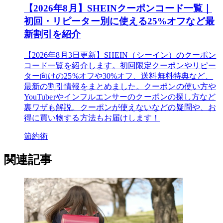
【2026年8月】SHEINクーポンコード一覧｜
初回・リピーター別に使える25%オフなど最
新割引を紹介
【2026年8月3日更新】SHEIN（シーイン）のクーポン
コード一覧を紹介します。初回限定クーポンやリピー
ター向けの25%オフや30%オフ、送料無料特典など、
最新の割引情報をまとめました。クーポンの使い方や
YouTuberやインフルエンサーのクーポンの探し方など
裏ワザも解説。クーポンが使えないなどの疑問や、お
得に買い物する方法もお届けします！
節約術
関連記事