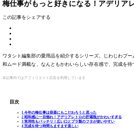
梅仕事がもっと好きになる！アデリア
この記事をシェアする
ワタシト編集部の愛用品を紹介するシリーズ。じわじわブー
和ムード満載な、なんともかわいらしい存在感で、完成を待
本記事内ではアフィリエイト広告を利用しています
目次
1 今年の梅仕事は容器にもこだわろうと思った
2 昭和感に一目惚れ！アデリアレトロの貯蔵瓶がかわいすぎる
3 実用性もバッチリ！広い口とプラ製のフタが使いやすい
4 完成を待つ時間もますます楽しい