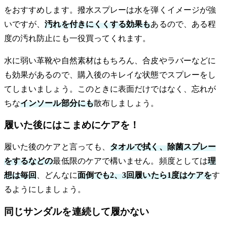
をおすすめします。撥水スプレーは水を弾くイメージが強
いですが、
汚れを付きにくくする効果も
あるので、ある程
度の汚れ防止にも一役買ってくれます。
水に弱い革靴や自然素材はもちろん、合皮やラバーなどに
も効果があるので、購入後のキレイな状態でスプレーをし
てしまいましょう。このときに表面だけではなく、忘れが
ちな
インソール部分にも
散布しましょう。
履いた後にはこまめにケアを！
履いた後のケアと言っても、
タオルで拭く、除菌スプレー
をするなどの
最低限のケアで構いません。頻度としては
理
想は毎回
、どんなに
面倒でも2、3回履いたら1度はケアを
す
るようにしましょう。
同じサンダルを連続して履かない