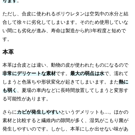
ります
。
ただし、合皮に使われるポリウレタンは空気中の水分と結
合して徐々に劣化してしまいます。そのため使用していな
い間にも劣化が進み、寿命は製造から約3年程度と短めで
す。
本革
本革は合皮とは違い、動物の皮が使われたものになるので
非常にデリケートな素材
です。
最大の弱点は水
で、濡れて
しまうと色落ちや形状変化が起きてしまいます。また
熱に
も弱く
、夏場の車内などに長時間放置してしまうと変形す
る可能性があります。
さらに
カビが発生しやすい
というデメリットも…。ほかの
素材と比較すると繊維内の隙間が多く、湿気がこもり菌が
発生しやすいのです。しかし、本革にしか出せない味があ