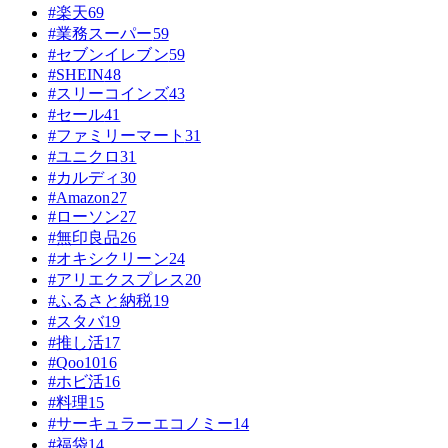
#楽天
69
#業務スーパー
59
#セブンイレブン
59
#SHEIN
48
#スリーコインズ
43
#セール
41
#ファミリーマート
31
#ユニクロ
31
#カルディ
30
#Amazon
27
#ローソン
27
#無印良品
26
#オキシクリーン
24
#アリエクスプレス
20
#ふるさと納税
19
#スタバ
19
#推し活
17
#Qoo10
16
#ホビ活
16
#料理
15
#サーキュラーエコノミー
14
#福袋
14