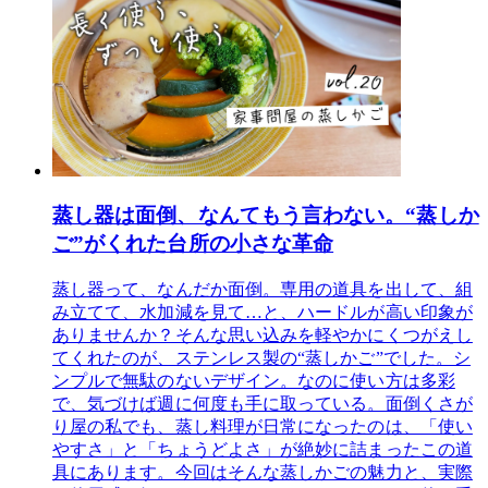
蒸し器は面倒、なんてもう言わない。“蒸しか
ご”がくれた台所の小さな革命
蒸し器って、なんだか面倒。専用の道具を出して、組
み立てて、水加減を見て…と、ハードルが高い印象が
ありませんか？そんな思い込みを軽やかにくつがえし
てくれたのが、ステンレス製の“蒸しかご”でした。シ
ンプルで無駄のないデザイン。なのに使い方は多彩
で、気づけば週に何度も手に取っている。面倒くさが
り屋の私でも、蒸し料理が日常になったのは、「使い
やすさ」と「ちょうどよさ」が絶妙に詰まったこの道
具にあります。今回はそんな蒸しかごの魅力と、実際