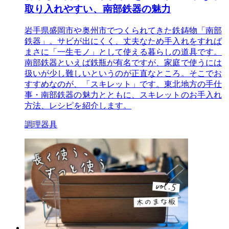
取り入れやすい、南部鉄器の魅力
岩手県盛岡市や奥州市でつくられてきた鉄鋳物「南部
鉄器」。サビが出にくく、丈夫なため手入れをすれば
まさに「一生モノ」として使える暮らしの道具です。
南部鉄器といえば鉄瓶が有名ですが、家庭で使うには
扱いが少し難しいというのが正直なところ。そこでお
すすめなのが、「スキレット」です。東北地方の手仕
事・南部鉄器の魅力とともに、スキレットのお手入れ
方法、レシピを紹介します。
調理器具