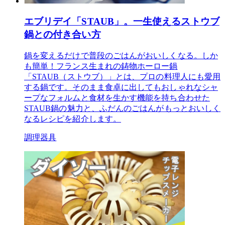
エブリデイ「STAUB」。一生使えるストウブ
鍋との付き合い方
鍋を変えるだけで普段のごはんがおいしくなる。しか
も簡単！フランス生まれの鋳物ホーロー鍋
「STAUB（ストウブ）」とは、プロの料理人にも愛用
する鍋です。そのまま食卓に出してもおしゃれなシャ
ープなフォルムと食材を生かす機能を持ち合わせた
STAUB鍋の魅力と、ふだんのごはんがもっとおいしく
なるレシピを紹介します。
調理器具