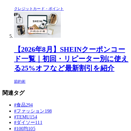
クレジットカード・ポイント
【2026年8月】SHEINクーポンコー
ド一覧｜初回・リピーター別に使え
る25%オフなど最新割引を紹介
節約術
関連タグ
#食品
294
#ファッション
198
#TEMU
154
#ダイソー
111
#100均
105