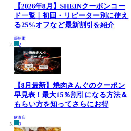
【2026年8月】SHEINクーポンコー
ド一覧｜初回・リピーター別に使え
る25%オフなど最新割引を紹介
節約術
2
【8月最新】焼肉きんぐのクーポン
早見表！最大15％割引になる方法＆
もらい方を知ってさらにお得
飲食店
3