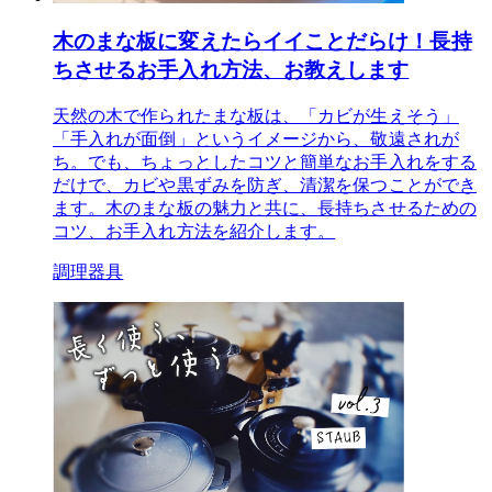
木のまな板に変えたらイイことだらけ！長持
ちさせるお手入れ方法、お教えします
天然の木で作られたまな板は、「カビが生えそう」
「手入れが面倒」というイメージから、敬遠されが
ち。でも、ちょっとしたコツと簡単なお手入れをする
だけで、カビや黒ずみを防ぎ、清潔を保つことができ
ます。木のまな板の魅力と共に、長持ちさせるための
コツ、お手入れ方法を紹介します。
調理器具