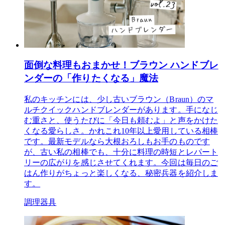
面倒な料理もおまかせ！ブラウン ハンドブレ
ンダーの「作りたくなる」魔法
私のキッチンには、少し古いブラウン（Braun）のマ
ルチクイックハンドブレンダーがあります。手になじ
む重さと、使うたびに「今日も頼むよ」と声をかけた
くなる愛らしさ。かれこれ10年以上愛用している相棒
です。最新モデルなら大根おろしもお手のものです
が、古い私の相棒でも、十分に料理の時短とレパート
リーの広がりを感じさせてくれます。今回は毎日のご
はん作りがちょっと楽しくなる、秘密兵器を紹介しま
す。
調理器具