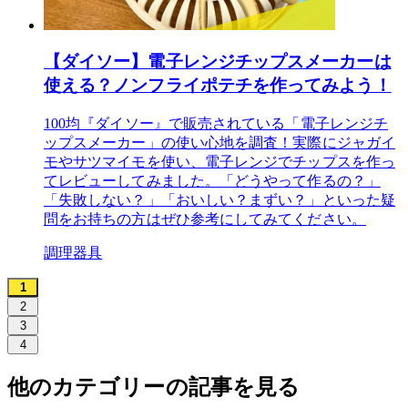
【ダイソー】電子レンジチップスメーカーは
使える？ノンフライポテチを作ってみよう！
100均『ダイソー』で販売されている「電子レンジチ
ップスメーカー」の使い心地を調査！実際にジャガイ
モやサツマイモを使い、電子レンジでチップスを作っ
てレビューしてみました。「どうやって作るの？」
「失敗しない？」「おいしい？まずい？」といった疑
問をお持ちの方はぜひ参考にしてみてください。
調理器具
1
2
3
4
他のカテゴリーの記事を見る