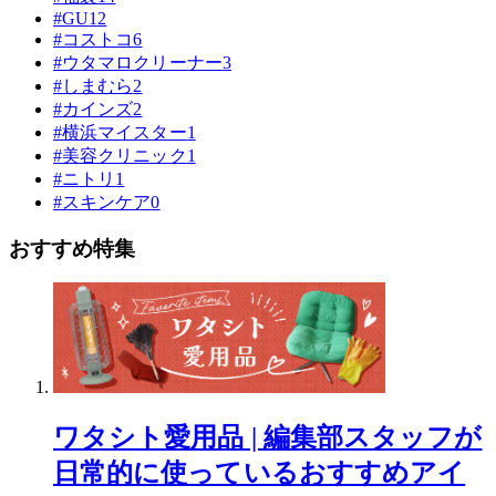
#GU
12
#コストコ
6
#ウタマロクリーナー
3
#しまむら
2
#カインズ
2
#横浜マイスター
1
#美容クリニック
1
#ニトリ
1
#スキンケア
0
おすすめ特集
ワタシト愛用品 | 編集部スタッフが
日常的に使っているおすすめアイ