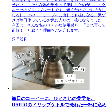
せたい―。そんな私が出会って感動したのが、ル・ク
ルーゼのグリルプレートです。焼くだけでごちそうに
なるし、そのままテーブルに出しても様になる。気づ
けば毎日使っているお気に入りの一枚になりました。
今回は、そんな私のリアルな使用感と、「これ買って
正解！」と感じた理由をご紹介します。
調理器具
毎日のコーヒーに、ひとさじの美学を。
HARIOのドリップケトルで淹れた一杯に込め