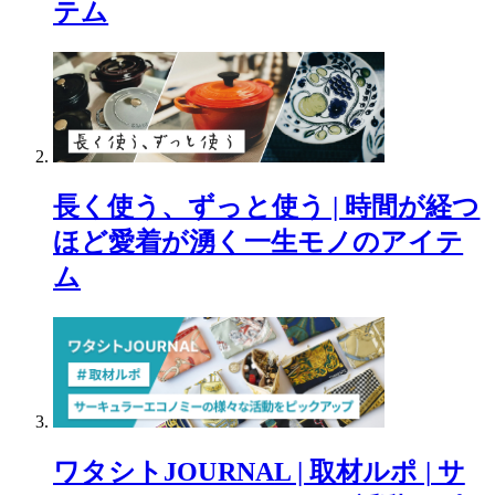
テム
長く使う、ずっと使う | 時間が経つ
ほど愛着が湧く一生モノのアイテ
ム
ワタシトJOURNAL | 取材ルポ | サ