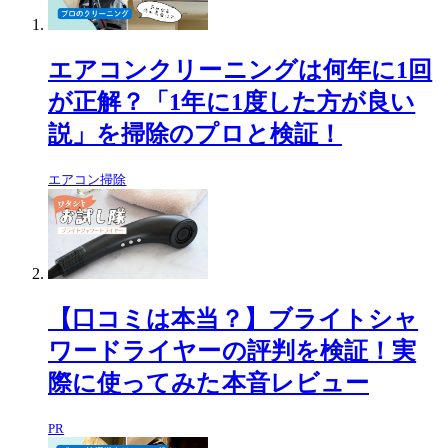
エアコンクリーニングは何年に1回
が正解？「1年に1度した方が良い
説」を掃除のプロと検証！
エアコン掃除
【口コミは本当？】ブライトシャ
ワードライヤーの評判を検証！実
際に使ってみた本音レビュー
PR