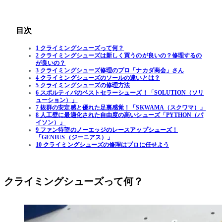
目次
1 クライミングシューズって何？
2 クライミングシューズは新しく買うのが良いの？修理するの
が良いの？
3 クライミングシューズ修理のプロ「ナカダ商会」さん
4 クライミングシューズのソールの違いとは？
5 クライミングシューズの修理方法
6 スポルティバのベストセラーシューズ！「SOLUTION（ソリ
ューション）」
7 抜群の安定感と優れた足裏感覚！「SKWAMA（スクワマ）」
8 人工壁に最適化された自由度の高いシューズ「PYTHON（パ
イソン）」
9 ファン待望のノーエッジのレースアップシューズ！
「GENIUS（ジーニアス）」
10 クライミングシューズの修理はプロに任せよう
クライミングシューズって何？