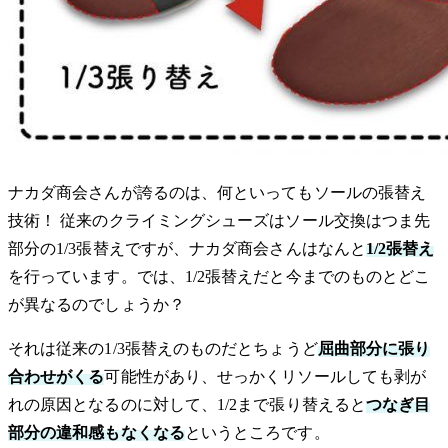
ナカダ商会さんが誇るのは、何といってもソールの張替え
技術！ 従来のクライミングシューズはソール交換はつま先
部分の1/3張替えですが、ナカダ商会さんはなんと
1/2張替え
を行っています。では、1/2張替えだと今までのものとどこ
が異なるのでしょうか？
それは従来の1/3張替えのものだとちょうど
屈曲部分に張り
合わせがくる
可能性があり、せっかくリソールしても剥が
れの原因となるのに対して、1/2まで張り替えると
つなぎ目
部分の違和感もなくなる
というところです。