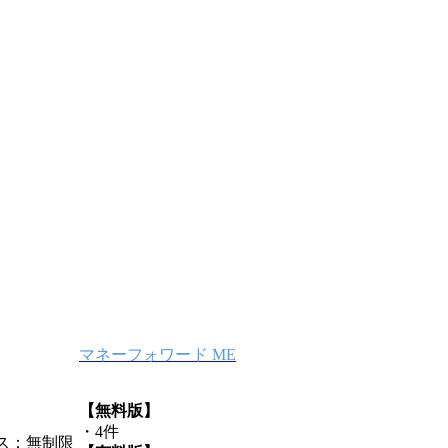
マネーフォワード ME
【無料版】
・4件
ス：無制限