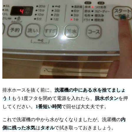
排水ホースを抜く前に、
洗濯機の中にある水を捨てましょ
う！
もう1度フタを閉めて電源を入れたら、
脱水ボタン
を押
してください。
1番短い時間
で回せば大丈夫です。
これで洗濯機の中から水がなくなりましたが、洗濯機の
内
側に残った水気
は
タオル
で拭き取っておきましょう。