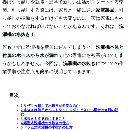
春は引っ越しや就職・進学で新しい生活がスタートする季
節。引っ越しする際には、家具と一緒に運ぶ
家電製品。
引
っ越しの準備をするだけでも大変なのに、実は家電にもや
っておかなければいけないことがあるんです。それは、
洗
濯機の水抜き！
何もせずに洗濯機を新居に運んでしまうと、
洗濯機本体と
付属のホースから水が漏れ
て他の家電にも被害が出てしま
うかもしれません。今回は、
洗濯機の水抜き
についての作
業手順や注意点を簡単に説明していきます。
目次
1 なぜ引っ越しで水抜きが必要なのか
2 水抜きは前日がベストタイミング！できない場合は当日の朝
に
3 水抜きをする前にすること
4 縦型式洗濯機の水抜きの仕方
5 ドラム式洗濯機の水抜きの仕方