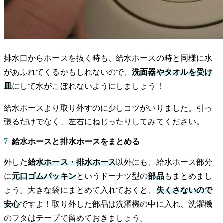
排水口からホースを抜く時も、給水ホースの時と同様に水
があふれてくるかもしれないので、
洗面器やタオルを受け
皿
にして水がこぼれないようにしましょう！
給水ホースより取り外すのに少しコツがいりました。引っ
張るだけでなく、左右にねじったりしてみてください。
7
給水ホースと排水ホースをまとめる
外した
給水ホース・排水ホース
以外にも、給水ホース部分
に
元口ゴムパッキン
というドーナツ型の
部品
もまとめまし
ょう。大きな袋にまとめて入れておくと、
失くさないので
安心
ですよ！取り外した部品は洗濯機の中に入れ、洗濯機
のフタはテープで留めておきましょう。