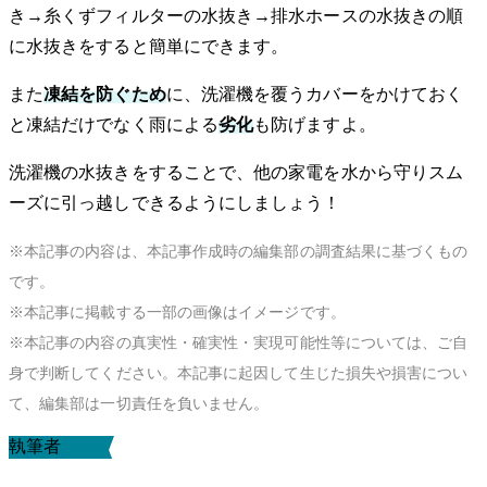
き→糸くずフィルターの水抜き→排水ホースの水抜きの順
に水抜きをすると簡単にできます。
また
凍結を防ぐため
に、洗濯機を覆うカバーをかけておく
と凍結だけでなく雨による
劣化
も防げますよ。
洗濯機の水抜きをすることで、他の家電を水から守りスム
ーズに引っ越しできるようにしましょう！
※本記事の内容は、本記事作成時の編集部の調査結果に基づくもの
です。
※本記事に掲載する一部の画像はイメージです。
※本記事の内容の真実性・確実性・実現可能性等については、ご自
身で判断してください。本記事に起因して生じた損失や損害につい
て、編集部は一切責任を負いません。
執筆者