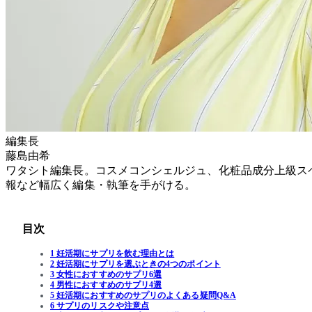
編集長
藤島由希
ワタシト編集長。コスメコンシェルジュ、化粧品成分上級ス
報など幅広く編集・執筆を手がける。
目次
1 妊活期にサプリを飲む理由とは
2 妊活期にサプリを選ぶときの4つのポイント
3 女性におすすめのサプリ6選
4 男性におすすめのサプリ4選
5 妊活期におすすめのサプリのよくある疑問Q&A
6 サプリのリスクや注意点