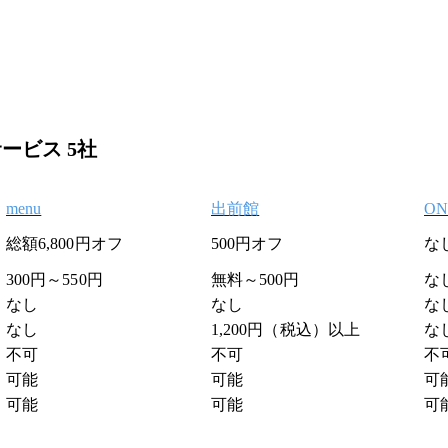
ービス 5社
menu
出前館
ON
総額6,800円オフ
500円オフ
な
300円～550円
無料～500円
な
）
なし
なし
な
なし
1,200円（税込）以上
な
不可
不可
不
可能
可能
可
可能
可能
可