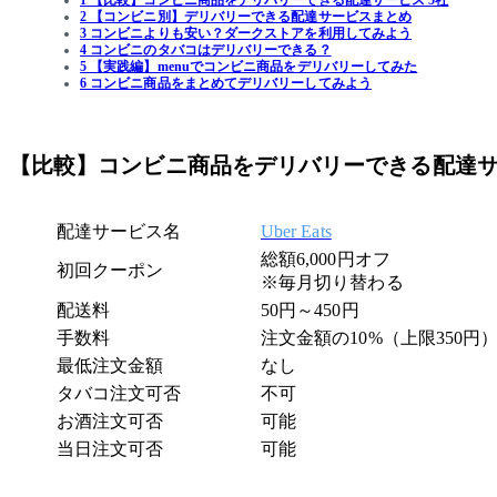
2 【コンビニ別】デリバリーできる配達サービスまとめ
3 コンビニよりも安い？ダークストアを利用してみよう
4 コンビニのタバコはデリバリーできる？
5 【実践編】menuでコンビニ商品をデリバリーしてみた
6 コンビニ商品をまとめてデリバリーしてみよう
【比較】コンビニ商品をデリバリーできる配達サ
配達サービス名
Uber Eats
総額6,000円オフ
初回クーポン
※毎月切り替わる
配送料
50円～450円
手数料
注文金額の10%（上限350円
最低注文金額
なし
タバコ注文可否
不可
お酒注文可否
可能
当日注文可否
可能