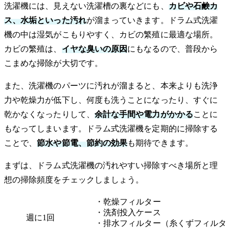
洗濯機には、見えない洗濯槽の裏などにも、
カビや石鹸カ
ス、水垢といった汚れ
が溜まっていきます。ドラム式洗濯
機の中は湿気がこもりやすく、カビの繁殖に最適な場所。
カビの繁殖は、
イヤな臭いの原因
にもなるので、普段から
こまめな掃除が大切です。
また、洗濯機のパーツに汚れが溜まると、本来よりも洗浄
力や乾燥力が低下し、何度も洗うことになったり、すぐに
乾かなくなったりして、
余計な手間や電力がかかる
ことに
もなってしまいます。ドラム式洗濯機を定期的に掃除する
ことで、
節水や節電、節約の効果
も期待できます。
まずは、ドラム式洗濯機の汚れやすい掃除すべき場所と理
想の掃除頻度をチェックしましょう。
・乾燥フィルター
・洗剤投入ケース
週に1回
・排水フィルター（糸くずフィルタ