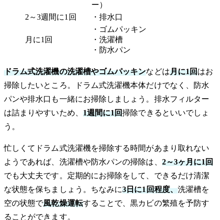
ー）
2～3週間に1回
・排水口
・ゴムパッキン
月に1回
・洗濯槽
・防水パン
ドラム式洗濯機の洗濯槽やゴムパッキン
などは
月に1回
はお
掃除したいところ。ドラム式洗濯機本体だけでなく、防水
パンや排水口も一緒にお掃除しましょう。排水フィルター
は詰まりやすいため、
1週間に1回
掃除できるといいでしょ
う。
忙しくてドラム式洗濯機を掃除する時間があまり取れない
ようであれば、洗濯槽や防水パンの掃除は、
2～3ヶ月に1回
でも大丈夫です。定期的にお掃除をして、できるだけ清潔
な状態を保ちましょう。ちなみに
3日に1回程度、
洗濯槽を
空の状態で
風乾燥運転
することで、黒カビの繁殖を予防す
ることができます。