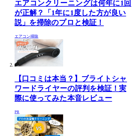
エアコンクリーニングは何年に1回
が正解？「1年に1度した方が良い
説」を掃除のプロと検証！
エアコン掃除
【口コミは本当？】ブライトシャ
ワードライヤーの評判を検証！実
際に使ってみた本音レビュー
PR