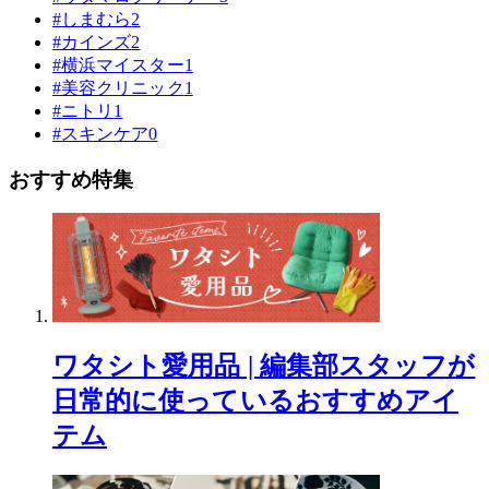
#しまむら
2
#カインズ
2
#横浜マイスター
1
#美容クリニック
1
#ニトリ
1
#スキンケア
0
おすすめ特集
ワタシト愛用品 | 編集部スタッフが
日常的に使っているおすすめアイ
テム