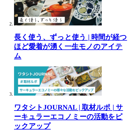
長く使う、ずっと使う | 時間が経つ
ほど愛着が湧く一生モノのアイテ
ム
ワタシトJOURNAL | 取材ルポ | サ
ーキュラーエコノミーの活動をピ
ックアップ