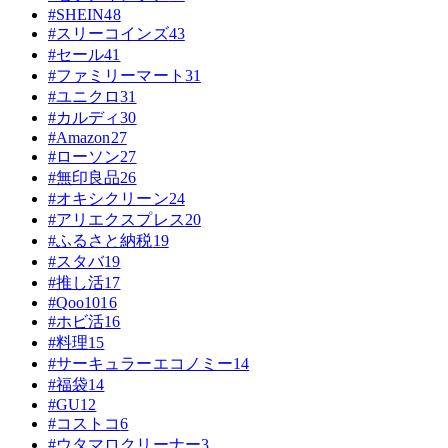
#SHEIN
48
#スリーコインズ
43
#セール
41
#ファミリーマート
31
#ユニクロ
31
#カルディ
30
#Amazon
27
#ローソン
27
#無印良品
26
#オキシクリーン
24
#アリエクスプレス
20
#ふるさと納税
19
#スタバ
19
#推し活
17
#Qoo10
16
#ホビ活
16
#料理
15
#サーキュラーエコノミー
14
#福袋
14
#GU
12
#コストコ
6
#ウタマロクリーナー
3