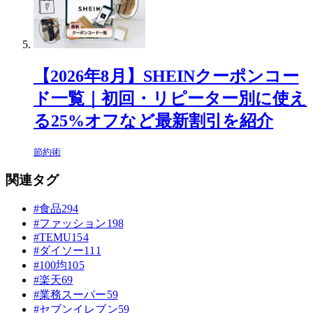
【2026年8月】SHEINクーポンコー
ド一覧｜初回・リピーター別に使え
る25%オフなど最新割引を紹介
節約術
関連タグ
#食品
294
#ファッション
198
#TEMU
154
#ダイソー
111
#100均
105
#楽天
69
#業務スーパー
59
#セブンイレブン
59