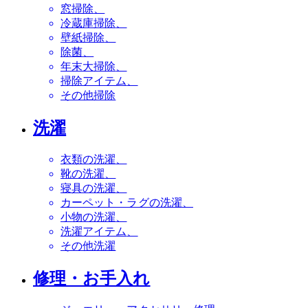
窓掃除
冷蔵庫掃除
壁紙掃除
除菌
年末大掃除
掃除アイテム
その他掃除
洗濯
衣類の洗濯
靴の洗濯
寝具の洗濯
カーペット・ラグの洗濯
小物の洗濯
洗濯アイテム
その他洗濯
修理・お手入れ