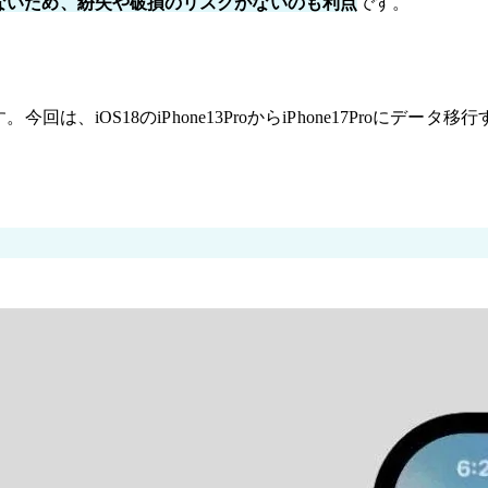
ないため、紛失や破損のリスクがないのも利点
です。
回は、iOS18のiPhone13ProからiPhone17Pro