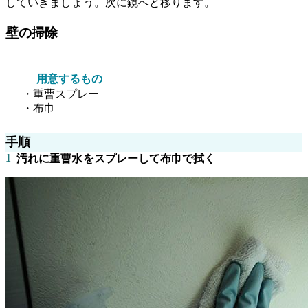
していきましょう。次に鏡へと移ります。
壁の掃除
用意するもの
・重曹スプレー
・布巾
手順
1
汚れに重曹水をスプレーして布巾で拭く