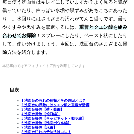
毎日使う洗面台はキレイにしていますか？よく見ると鏡が
曇っていたり、白っぽい水垢や黒ずみがあちこちにあった
り…。水回りにはさまざまな汚れがてんこ盛りです。曇り
やくすみや黒ずみを撃退するには、
重曹とクエン酸を組み
合わせてお掃除
！スプレーにしたり、ペースト状にしたり
して、使い分けましょう。今回は、洗面台のさまざまな掃
除方法を紹介します。
本記事内ではアフィリエイト広告を利用しています
目次
1 洗面台の汚れの種類とその原因とは？
2 洗面台の掃除にはクエン酸と重曹が活躍
3 洗面台掃除【壁・鏡編】
4 洗面台掃除【蛇口編】
5 洗面台掃除【キャビネット・照明編】
6 洗面台掃除【洗面ボウル編】
7 洗面台掃除【床編】
8 洗面台汚れの予防法はコレ！