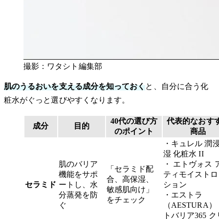
撮影：ワタシト編集部
肌のうるおいを支える成分を知っておく
と、自分に合う化
粧水がぐっと選びやすくなります。
40代の選び方
代表的なおす
成分
目的
のポイント
商品
・キュレル 潤
湿 化粧水 II
肌のバリア
・ エトヴォス 
「セラミド配
機能をサポ
ティモイストロ
合、高保湿、
セラミド
ートし、水
ション
敏感肌向け」
分蒸発を防
・エストラ
をチェック
ぐ
（AESTURA）
トバリア365 