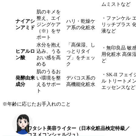
ムミストなど
肌のキメを
整え、エイ
・ファンケル 
ナイアシ
ハリ・乾燥ケ
ジングケア
リッチプラス 
ンアミド
ア系の化粧水
（※）をサ
液など
ポート
水分を抱え
「高保湿、し
・無印良品 敏
ヒアルロ
込み、うる
っとりタイ
用化粧水 高保
ン酸
おい感を高
プ」をチェッ
ど
める
ク
肌のうるお
・SK‑II フェ
発酵由来
い環境を整
デパコス系の
ル トリートメ
成分
えるサポー
高機能化粧水
エッセンスなど
ト
※年齢に応じたお手入れのこと
ワタシト美容ライター（日本化粧品検定特級／
コスメコンシェルジュ）