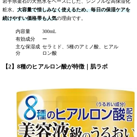
岩手県釜石の天然水をベースにした、シンプルな高保湿化
粧水。
大容量で惜しみなく使えるため、毎日の保湿ケアを
続けやすい価格帯も人気
の理由です。
内容量
300mL
有効成分
ー
主な保湿成
セラミド、5種のアミノ酸、ヒアル
分
ロン酸
【2】8種のヒアルロン酸が特徴｜肌ラボ