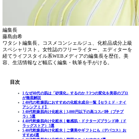
編集長
藤島由希
ワタシト編集長。コスメコンシェルジュ、化粧品成分上級
スペシャリスト。女性誌のフリーライター、エディターを
経てライフスタイル系WEBメディアの編集長を歴任。美
容、生活情報など幅広く編集・執筆を手がける。
目次
1 なぜ40代の肌は「砂漠化」するのか？3つの変化を美容のプロ
が徹底解説
2 40代の乾燥肌におすすめの化粧水成分一覧【セラミド・ナイ
アシンアミド】
3 40代乾燥肌向け化粧水｜3,000円以下の高コスパ枠（プチプ
ラ）5選
4 40代乾燥肌向け化粧水｜敏感肌・ドクターズブランド枠（ド
ラッグストア）5選
5 40代乾燥肌向け化粧水｜ご褒美やギフトにも（デパコス）お
すすめ4選