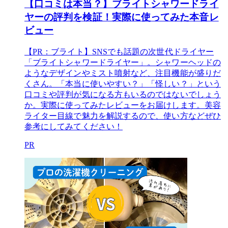
【口コミは本当？】ブライトシャワードライ
ヤーの評判を検証！実際に使ってみた本音レ
ビュー
【PR：ブライト】SNSでも話題の次世代ドライヤー
「ブライトシャワードライヤー」。シャワーヘッドの
ようなデザインやミスト噴射など、注目機能が盛りだ
くさん。「本当に使いやすい？」「怪しい？」という
口コミや評判が気になる方もいるのではないでしょう
か。実際に使ってみたレビューをお届けします。美容
ライター目線で魅力を解説するので、使い方などぜひ
参考にしてみてください！
PR