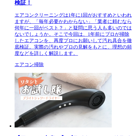
検証！
エアコンクリーニングは1年に1回がおすすめといわれ
ますが、「毎年必要かわからない」「業者に頼むなら
何年に一回がベスト？」と疑問に思う人も多いのでは
ないでしょうか。そこで今回は、1年前にプロが掃除
したエアコンを、再度プロにお願いして汚れ具合を徹
底検証。実際の汚れやプロの見解をもとに、理想の頻
度などを詳しく解説します。
エアコン掃除