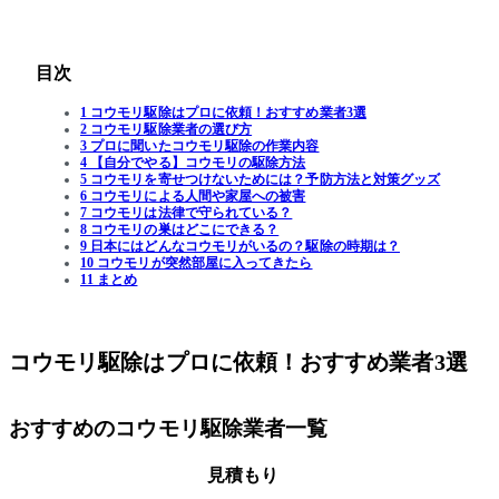
目次
1 コウモリ駆除はプロに依頼！おすすめ業者3選
2 コウモリ駆除業者の選び方
3 プロに聞いたコウモリ駆除の作業内容
4 【自分でやる】コウモリの駆除方法
5 コウモリを寄せつけないためには？予防方法と対策グッズ
6 コウモリによる人間や家屋への被害
7 コウモリは法律で守られている？
8 コウモリの巣はどこにできる？
9 日本にはどんなコウモリがいるの？駆除の時期は？
10 コウモリが突然部屋に入ってきたら
11 まとめ
コウモリ駆除はプロに依頼！おすすめ業者3選
おすすめのコウモリ駆除業者一覧
見積もり