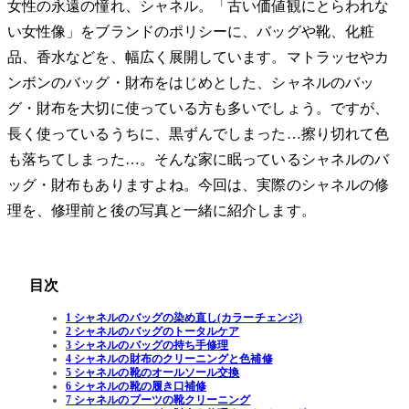
女性の永遠の憧れ、シャネル。「古い価値観にとらわれな
い女性像」をブランドのポリシーに、バッグや靴、化粧
品、香水などを、幅広く展開しています。マトラッセやカ
ンボンのバッグ・財布をはじめとした、シャネルのバッ
グ・財布を大切に使っている方も多いでしょう。ですが、
長く使っているうちに、黒ずんでしまった…擦り切れて色
も落ちてしまった…。そんな家に眠っているシャネルのバ
ッグ・財布もありますよね。今回は、実際のシャネルの修
理を、修理前と後の写真と一緒に紹介します。
目次
1 シャネルのバッグの染め直し(カラーチェンジ)
2 シャネルのバッグのトータルケア
3 シャネルのバッグの持ち手修理
4 シャネルの財布のクリーニングと色補修
5 シャネルの靴のオールソール交換
6 シャネルの靴の履き口補修
7 シャネルのブーツの靴クリーニング