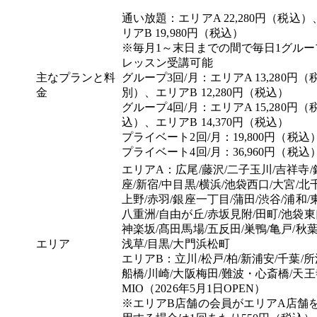
通い放題：エリアA 22,280円（税込）
リアB 19,980円（税込）
※毎月1～末日までの間で毎日1グルー
レッスン受講可能
主なプランと料
グループ3回/月：エリアA 13,280円（
金
別）、エリアB 12,280円（税込）
グループ4回/月：エリアA 15,280円（
込）、エリアB 14,370円（税込）
プライベート2回/月：19,800円（税込
プライベート4回/月：36,960円（税込
エリアA：広尾/藤沢/二子玉川/吉祥寺/
座/新宿/中目黒/横浜/池袋西口/大宮/北
上野/赤羽/銀座一丁目/蒲田/渋谷/浦和/
八重洲/自由が丘/赤坂見附/田町/池袋東
神楽坂/髙田馬場/五反田/巣鴨/亀戸/秋葉
エリア
浅草/目黒/大門浜松町
エリアB：立川/松戸/柏/新浦安/千葉/所
船橋/川崎/大阪梅田/難波・心斎橋/天王
MIO（2026年5月1日OPEN）
※エリアB店舗の会員がエリアA店舗