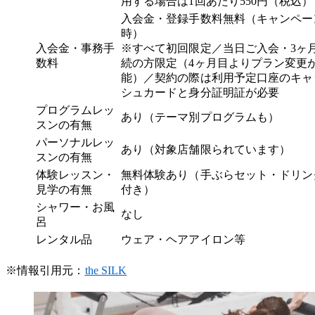
用する場合は1回あたり550円（税込）
入会金・登録手数料無料（キャンペー
時）
入会金・事務手
※すべて初回限定／当日ご入会・3ヶ
数料
続の方限定（4ヶ月目よりプラン変更
能）／契約の際は利用予定口座のキャ
シュカードと身分証明証が必要
プログラムレッ
あり（テーマ別プログラムも）
スンの有無
パーソナルレッ
あり（対象店舗限られています）
スンの有無
体験レッスン・
無料体験あり（手ぶらセット・ドリン
見学の有無
付き）
シャワー・お風
なし
呂
レンタル品
ウェア・ヘアアイロン等
※情報引用元：
the SILK