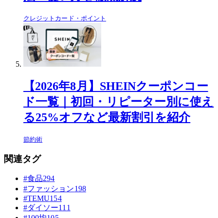
クレジットカード・ポイント
【2026年8月】SHEINクーポンコー
ド一覧｜初回・リピーター別に使え
る25%オフなど最新割引を紹介
節約術
関連タグ
#食品
294
#ファッション
198
#TEMU
154
#ダイソー
111
#100均
105