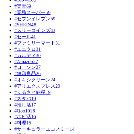
#楽天
69
#業務スーパー
59
#セブンイレブン
59
#SHEIN
48
#スリーコインズ
43
#セール
41
#ファミリーマート
31
#ユニクロ
31
#カルディ
30
#Amazon
27
#ローソン
27
#無印良品
26
#オキシクリーン
24
#アリエクスプレス
20
#ふるさと納税
19
#スタバ
19
#推し活
17
#Qoo10
16
#ホビ活
16
#料理
15
#サーキュラーエコノミー
14