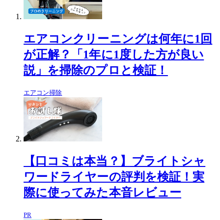
エアコンクリーニングは何年に1回
が正解？「1年に1度した方が良い
説」を掃除のプロと検証！
エアコン掃除
【口コミは本当？】ブライトシャ
ワードライヤーの評判を検証！実
際に使ってみた本音レビュー
PR