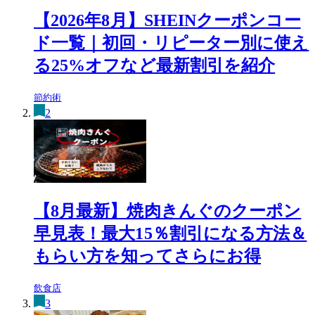
【2026年8月】SHEINクーポンコー
ド一覧｜初回・リピーター別に使え
る25%オフなど最新割引を紹介
節約術
2
【8月最新】焼肉きんぐのクーポン
早見表！最大15％割引になる方法＆
もらい方を知ってさらにお得
飲食店
3