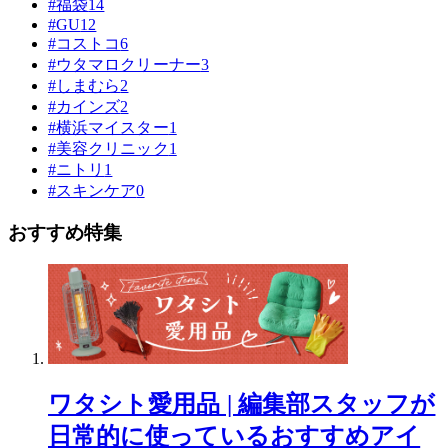
#福袋
14
#GU
12
#コストコ
6
#ウタマロクリーナー
3
#しまむら
2
#カインズ
2
#横浜マイスター
1
#美容クリニック
1
#ニトリ
1
#スキンケア
0
おすすめ特集
ワタシト愛用品 | 編集部スタッフが
日常的に使っているおすすめアイ