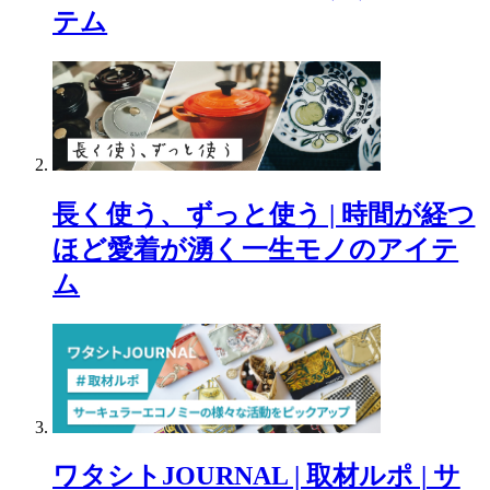
テム
長く使う、ずっと使う | 時間が経つ
ほど愛着が湧く一生モノのアイテ
ム
ワタシトJOURNAL | 取材ルポ | サ