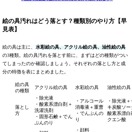
絵の具汚れはどう落とす？種類別のやり方【早
見表】
絵の具は主に、
水彩絵の具、アクリル絵の具、油性絵の具
の3種類。絵の具汚れを落とす前に、まずはどの種類がつい
てしまったのか確認しましょう。それぞれの落とし方と成
分の特徴を表にまとめました。
絵の具
アクリル絵の具
水彩絵の具
油性絵の具
の種類
・除光液
・アルコール
・除光液＋
・酸素系漂白剤＋
落とし
消毒液＋重曹
キ炭酸ソー
洗濯洗剤
方
・でんぷんの
酸素系漂白
・固形石鹸＋でん
り
クエン酸
ぷんのり
・顔料