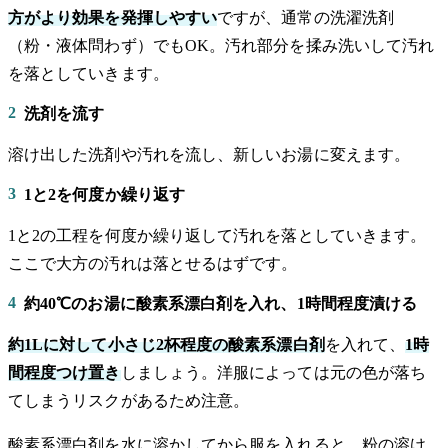
方がより効果を発揮しやすい
ですが、通常の洗濯洗剤
（粉・液体問わず）でもOK。汚れ部分を揉み洗いして汚れ
を落としていきます。
2
洗剤を流す
溶け出した洗剤や汚れを流し、新しいお湯に変えます。
3
1と2を何度か繰り返す
1と2の工程を何度か繰り返して汚れを落としていきます。
ここで大方の汚れは落とせるはずです。
4
約40℃のお湯に酸素系漂白剤を入れ、1時間程度漬ける
約1Lに対して小さじ2杯程度の酸素系漂白剤
を入れて、
1時
間程度つけ置き
しましょう。洋服によっては元の色が落ち
てしまうリスクがあるため注意。
酸素系漂白剤を水に溶かしてから服を入れると、粉の溶け