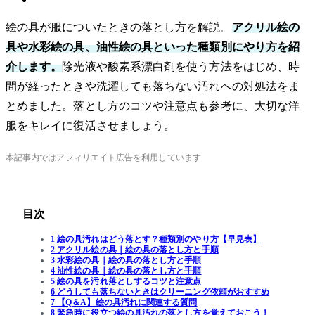
絵の具が服についたときの落とし方を解説。
アクリル絵の
具や水彩絵の具、油性絵の具といった種類別にやり方を紹
介します。
除光液や酸素系漂白剤を使う方法をはじめ、時
間が経ったときや洗濯しても落ちない汚れへの対処法をま
とめました。落とし方のコツや注意点も参考に、大切な洋
服をキレイに復活させましょう。
本記事内ではアフィリエイト広告を利用しています
目次
1 絵の具汚れはどう落とす？種類別のやり方【早見表】
2 アクリル絵の具｜絵の具の落とし方と手順
3 水彩絵の具｜絵の具の落とし方と手順
4 油性絵の具｜絵の具の落とし方と手順
5 絵の具を汚れ落としするコツと注意点
6 どうしても落ちないときはクリーニング依頼がおすすめ
7 【Q＆A】絵の具汚れに関連する質問
8 緊急時に役立つ絵の具汚れの落とし方を覚えておこう！