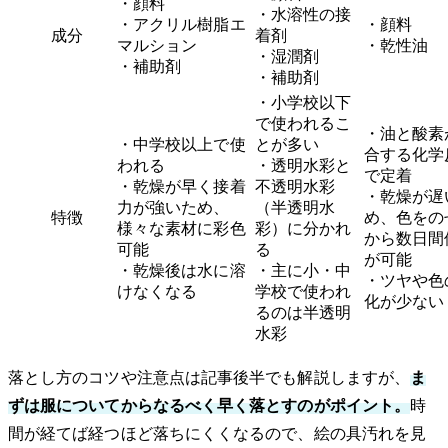
・顔料
・水溶性の接
・アクリル樹脂エ
・顔料
成分
着剤
マルション
・乾性油
・湿潤剤
・補助剤
・補助剤
・小学校以下
で使われるこ
・油と酸素
・中学校以上で使
とが多い
合する化学
われる
・透明水彩と
で定着
・乾燥が早く接着
不透明水彩
・乾燥が遅
力が強いため、
（半透明水
特徴
め、色をの
様々な素材に彩色
彩）に分かれ
から数日間
可能
る
が可能
・乾燥後は水に溶
・主に小・中
・ツヤや色
けなくなる
学校で使われ
化が少ない
るのは半透明
水彩
落とし方のコツや注意点は記事後半でも解説しますが、
ま
ずは服についてからなるべく早く落とすのがポイント。
時
間が経てば経つほど落ちにくくなるので、絵の具汚れを見