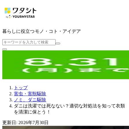
暮らしに役立つ
モノ・コト・アイデア
トップ
害虫・害獣駆除
ノミ、ダニ駆除
ダニは洗濯では死なない？適切な対処法を知って衣類
を清潔に保とう！
更新日: 2026年7月30日