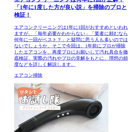
「1年に1度した方が良い説」を掃除のプロと
検証！
エアコンクリーニングは1年に1回がおすすめといわれ
ますが、「毎年必要かわからない」「業者に頼むなら
何年に一回がベスト？」と疑問に思う人も多いのでは
ないでしょうか。そこで今回は、1年前にプロが掃除
したエアコンを、再度プロにお願いして汚れ具合を徹
底検証。実際の汚れやプロの見解をもとに、理想の頻
度などを詳しく解説します。
エアコン掃除