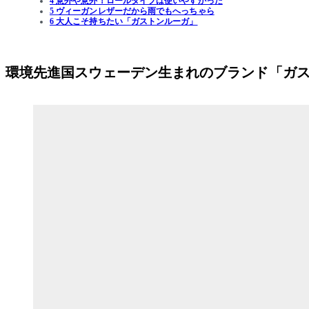
4 意外や意外！ロールタイプは使いやすかった
5 ヴィーガンレザーだから雨でもへっちゃら
6 大人こそ持ちたい「ガストンルーガ」
環境先進国スウェーデン生まれのブランド「ガ