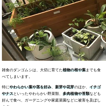
雑食のダンゴムシは、大切に育てた
植物の根や葉
までも食
べてしまいます。
特に
やわらかい葉や茎を好み
、
新芽や花芽
のほか、
イチゴ
やナス
といったやわらかい野菜類、
多肉植物や苔類
なども
好んで食べ、ガーデニングや家庭菜園などに被害を及ぼし