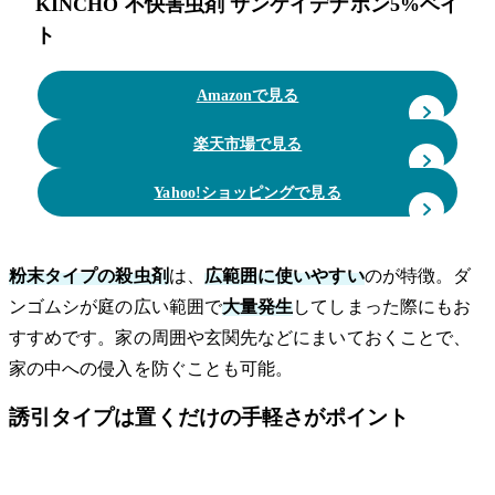
KINCHO 不快害虫剤 サンケイデナポン5%ベイ
ト
Amazonで見る
楽天市場で見る
Yahoo!ショッピングで見る
粉末タイプの殺虫剤
は、
広範囲に使いやすい
のが特徴。ダ
ンゴムシが庭の広い範囲で
大量発生
してしまった際にもお
すすめです。家の周囲や玄関先などにまいておくことで、
家の中への侵入を防ぐことも可能。
誘引タイプは置くだけの手軽さがポイント