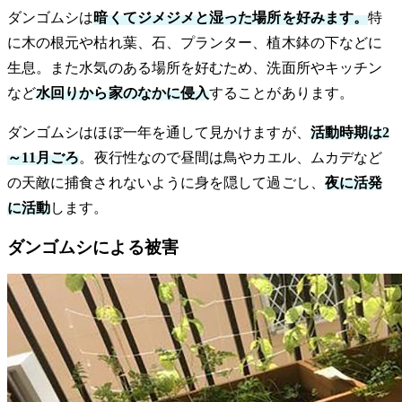
ダンゴムシは
暗くてジメジメと湿った場所を好みます。
特
に木の根元や枯れ葉、石、プランター、植木鉢の下などに
生息。また水気のある場所を好むため、洗面所やキッチン
など
水回りから家のなかに侵入
することがあります。
ダンゴムシはほぼ一年を通して見かけますが、
活動時期は2
～11月ごろ
。夜行性なので昼間は鳥やカエル、ムカデなど
の天敵に捕食されないように身を隠して過ごし、
夜に活発
に活動
します。
ダンゴムシによる被害