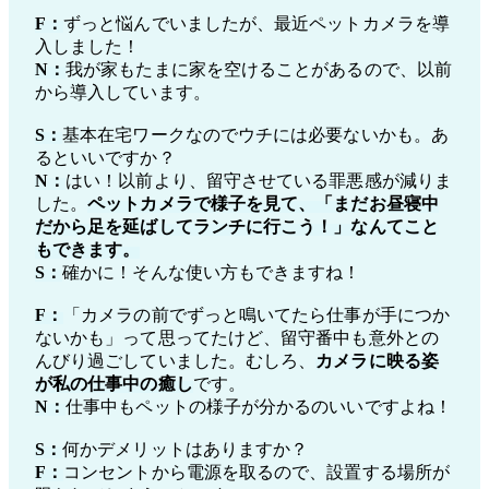
F：
ずっと悩んでいましたが、最近ペットカメラを導
入しました！
N：
我が家もたまに家を空けることがあるので、以前
から導入しています。
S：
基本在宅ワークなのでウチには必要ないかも。あ
るといいですか？
N：
はい！以前より、留守させている罪悪感が減りま
した。
ペットカメラで様子を見て、「まだお昼寝中
だから足を延ばしてランチに行こう！」なんてこと
もできます。
S：
確かに！そんな使い方もできますね！
F：
「カメラの前でずっと鳴いてたら仕事が手につか
ないかも」って思ってたけど、留守番中も意外との
んびり過ごしていました。むしろ、
カメラに映る姿
が私の仕事中の癒し
です。
N：
仕事中もペットの様子が分かるのいいですよね！
S：
何かデメリットはありますか？
F：
コンセントから電源を取るので、設置する場所が