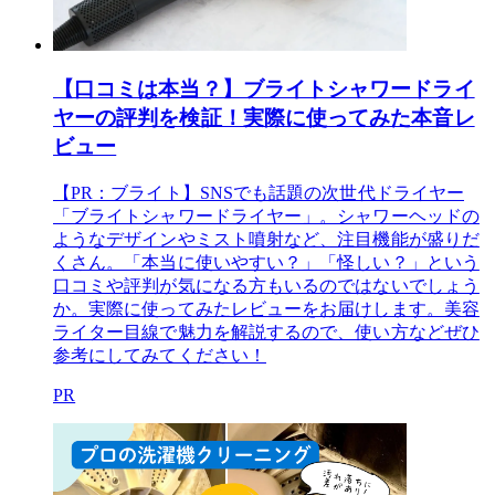
【口コミは本当？】ブライトシャワードライ
ヤーの評判を検証！実際に使ってみた本音レ
ビュー
【PR：ブライト】SNSでも話題の次世代ドライヤー
「ブライトシャワードライヤー」。シャワーヘッドの
ようなデザインやミスト噴射など、注目機能が盛りだ
くさん。「本当に使いやすい？」「怪しい？」という
口コミや評判が気になる方もいるのではないでしょう
か。実際に使ってみたレビューをお届けします。美容
ライター目線で魅力を解説するので、使い方などぜひ
参考にしてみてください！
PR