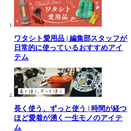
ワタシト愛用品 | 編集部スタッフが
日常的に使っているおすすめアイ
テム
長く使う、ずっと使う | 時間が経つ
ほど愛着が湧く一生モノのアイテ
ム